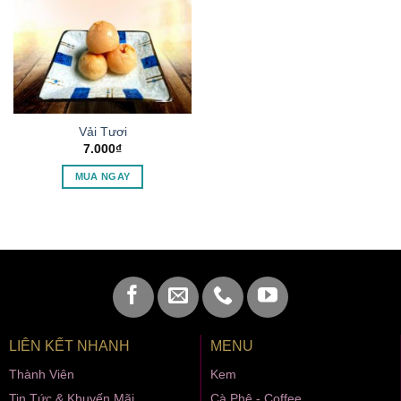
Vải Tươi
7.000
₫
MUA NGAY
LIÊN KẾT NHANH
MENU
Thành Viên
Kem
Tin Tức & Khuyến Mãi
Cà Phê - Coffee