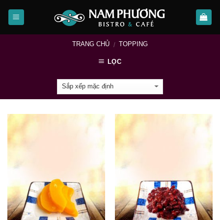
Skip
to
content
TRANG CHỦ
TOPPING
/
LỌC