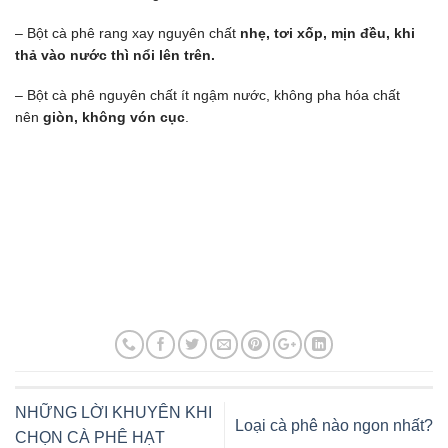
– Bột cà phê rang xay nguyên chất
nhẹ, tơi xốp, mịn đều, khi
thả vào nước thì nổi lên trên.
– Bột cà phê nguyên chất ít ngậm nước, không pha hóa chất
nên
giòn, không vón cục
.
NHỮNG LỜI KHUYÊN KHI
Loại cà phê nào ngon nhất?
CHỌN CÀ PHÊ HẠT