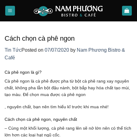
Skip
to
content
Cách chọn cà phê ngon
Tin Tức
Posted on
07/07/2020
by
Nam Phương Bistro &
Café
Cà phê ngon là gì?
Cà phê ngon là cà phê được pha từ bột cà phê rang xay nguyên
chất, không pha lẫn bột đậu nành, bột bắp hay hóa chất tạo mùi,
tạo màu. Để chọn mua được cà phê ngon
doxycycline
, nguyên chất, bạn nên tìm hiểu kĩ trước khi mua nhé!
online
Cách chọn cà phê ngon, nguyên chất
– Cùng một khối lượng, cà phê rang lên sẽ nở lớn nên có thể tích
lớn hơn các loại hạt ngũ cốc.