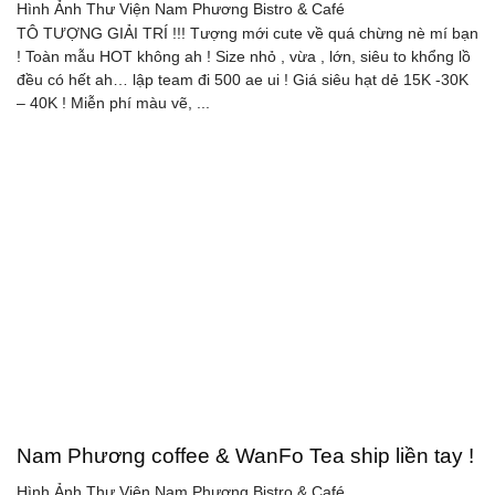
Hình Ảnh Thư Viện
Nam Phương Bistro & Café
TÔ TƯỢNG GIẢI TRÍ !!! Tượng mới cute về quá chừng nè mí bạn
! Toàn mẫu HOT không ah ! Size nhỏ , vừa , lớn, siêu to khổng lồ
đều có hết ah… lập team đi 500 ae ui ! Giá siêu hạt dẻ 15K -30K
– 40K ! Miễn phí màu vẽ, ...
Nam Phương coffee & WanFo Tea ship liền tay !
Hình Ảnh Thư Viện
Nam Phương Bistro & Café