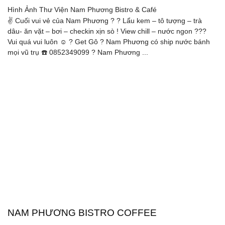
Hình Ảnh Thư Viện
Nam Phương Bistro & Café
✌️ Cuối vui vẻ của Nam Phương ? ? Lẩu kem – tô tượng – trà
dâu- ăn vặt – bơi – checkin xịn sò ! View chill – nước ngon ???
Vui quá vui luôn ☺️ ? Get Gô ? Nam Phương có ship nước bánh
mọi vũ trụ ☎️ 0852349099 ? Nam Phương ...
NAM PHƯƠNG BISTRO COFFEE