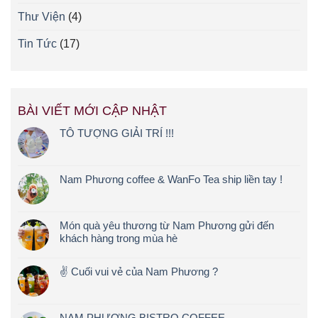
Thư Viện
(4)
Tin Tức
(17)
BÀI VIẾT MỚI CẬP NHẬT
TÔ TƯỢNG GIẢI TRÍ !!!
Nam Phương coffee & WanFo Tea ship liền tay !
Món quà yêu thương từ Nam Phương gửi đến
khách hàng trong mùa hè
✌️ Cuối vui vẻ của Nam Phương ?
NAM PHƯƠNG BISTRO COFFEE