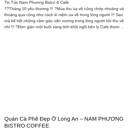
Tin Tức
Nam Phương Bistro & Café
??Tháng 10 yêu thương !!! ?Mùa thu ùa về cũng chớp nhoáng và
thoáng qua cũng như cách kỉ niệm ùa về trong lòng người !!! Sao
mà kể hết những cảm giác vấn vương trong lòng người khi thu về
nhỉ !!! ?Đơn giản một buổi sáng tinh khôi ngồi bên ly Cafe thơm ...
Quán Cà Phê Đẹp Ở Long An – NAM PHƯƠNG
BISTRO COFFEE