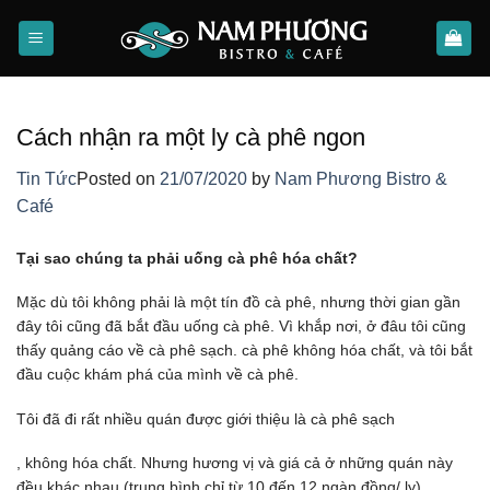
Skip
to
content
Cách nhận ra một ly cà phê ngon
Tin Tức
Posted on
21/07/2020
by
Nam Phương Bistro &
Café
Tại sao chúng ta phải uống cà phê hóa chất?
Mặc dù tôi không phải là một tín đồ cà phê, nhưng thời gian gần
đây tôi cũng đã bắt đầu uống cà phê. Vì khắp nơi, ở đâu tôi cũng
thấy quảng cáo về cà phê sạch. cà phê không hóa chất, và tôi bắt
đầu cuộc khám phá của mình về cà phê.
Tôi đã đi rất nhiều quán được giới thiệu là cà phê sạch
buyantibiotics24.net
, không hóa chất. Nhưng hương vị và giá cả ở những quán này
đều khác nhau (trung bình chỉ từ 10 đến 12 ngàn đồng/ ly).