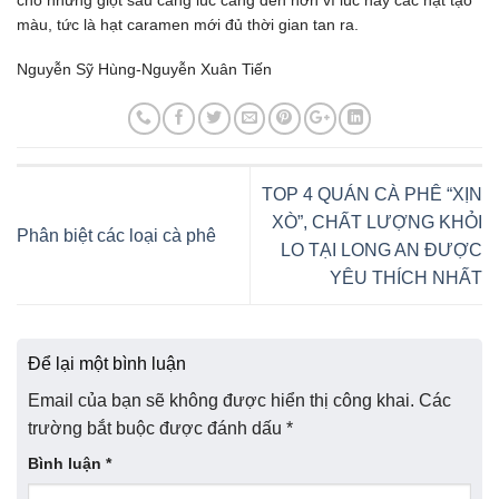
cho những giọt sau càng lúc càng đen hơn vì lúc này các hạt tạo
màu, tức là hạt caramen mới đủ thời gian tan ra.
Nguyễn Sỹ Hùng-Nguyễn Xuân Tiến
TOP 4 QUÁN CÀ PHÊ “XỊN
XÒ”, CHẤT LƯỢNG KHỎI
Phân biệt các loại cà phê
LO TẠI LONG AN ĐƯỢC
YÊU THÍCH NHẤT
Để lại một bình luận
Email của bạn sẽ không được hiển thị công khai.
Các
trường bắt buộc được đánh dấu
*
Bình luận
*