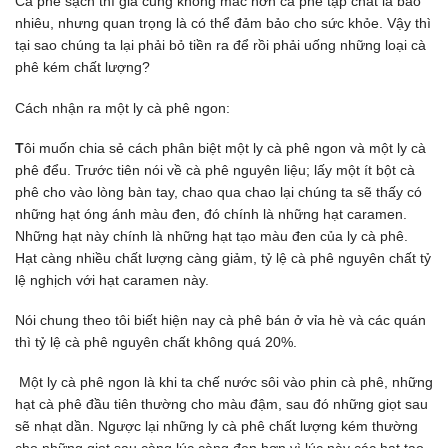
Cà phê sạch thì giá cũng không mắc hơn cà phê tạp chất là bao
nhiêu, nhưng quan trọng là có thể đảm bảo cho sức khỏe. Vậy thì
tại sao chúng ta lại phải bỏ tiền ra để rồi phải uống những loại cà
phê kém chất lượng?
Cách nhận ra một ly cà phê ngon:
T
ôi muốn chia sẻ cách phân biệt một ly cà phê ngon và một ly cà
phê đểu. Trước tiên nói về cà phê nguyên liệu; lấy một ít bột cà
phê cho vào lòng bàn tay, chao qua chao lại chúng ta sẽ thấy có
những hạt óng ánh màu đen, đó chính là những hạt caramen.
Những hạt này chính là những hạt tạo màu đen của ly cà phê.
Hạt càng nhiều chất lượng càng giảm, tỷ lệ cà phê nguyên chất tỷ
lệ nghịch với hạt caramen này.
Nói chung theo tôi biết hiện nay cà phê bán ở vỉa hè và các quán
thì tỷ lệ cà phê nguyên chất không quá 20%.
Một ly cà phê ngon là khi ta chế nước sôi vào phin cà phê, những
hạt cà phê đầu tiên thường cho màu đậm, sau đó những giọt sau
sẽ nhạt dần. Ngược lại những ly cà phê chất lượng kém thường